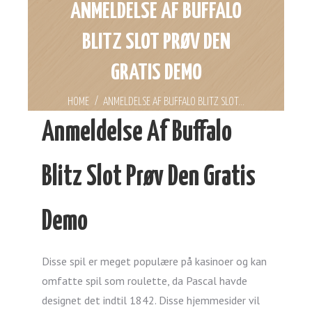
ANMELDELSE AF BUFFALO
navigation
BLITZ SLOT PRØV DEN
GRATIS DEMO
You are here:
HOME
ANMELDELSE AF BUFFALO BLITZ SLOT…
Anmeldelse Af Buffalo
Blitz Slot Prøv Den Gratis
Demo
Disse spil er meget populære på kasinoer og kan
omfatte spil som roulette, da Pascal havde
designet det indtil 1842. Disse hjemmesider vil