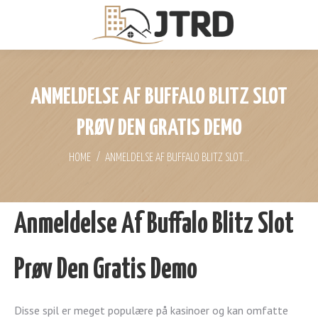
ANMELDELSE AF BUFFALO BLITZ SLOT
PRØV DEN GRATIS DEMO
You are here:
HOME
ANMELDELSE AF BUFFALO BLITZ SLOT…
Anmeldelse Af Buffalo Blitz Slot
Prøv Den Gratis Demo
Disse spil er meget populære på kasinoer og kan omfatte