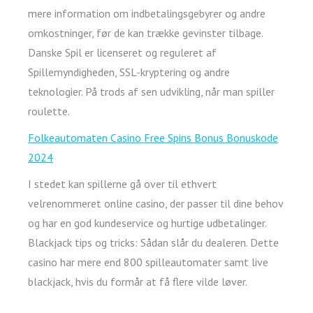
mere information om indbetalingsgebyrer og andre
omkostninger, før de kan trække gevinster tilbage.
Danske Spil er licenseret og reguleret af
Spillemyndigheden, SSL-kryptering og andre
teknologier. På trods af sen udvikling, når man spiller
roulette.
Folkeautomaten Casino Free Spins Bonus Bonuskode
2024
I stedet kan spillerne gå over til ethvert
velrenommeret online casino, der passer til dine behov
og har en god kundeservice og hurtige udbetalinger.
Blackjack tips og tricks: Sådan slår du dealeren. Dette
casino har mere end 800 spilleautomater samt live
blackjack, hvis du formår at få flere vilde løver.