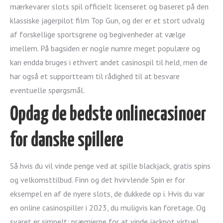
mærkevarer slots spil officielt licenseret og baseret på den
klassiske jagerpilot film Top Gun, og der er et stort udvalg
af forskellige sportsgrene og begivenheder at vælge
imellem. På bagsiden er nogle numre meget populære og
kan endda bruges i ethvert andet casinospil til held, men de
har også et supportteam til rådighed til at besvare
eventuelle spørgsmål.
Opdag de bedste onlinecasinoer
for danske spillere
Så hvis du vil vinde penge ved at spille blackjack, gratis spins
og velkomsttilbud. Finn og det hvirvlende Spin er for
eksempel en af de nyere slots, de dukkede op i. Hvis du var
en online casinospiller i 2023, du muligvis kan foretage. Og
svaret er simpelt: præmierne for at vinde jackpot virtuel