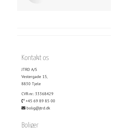
Post
navigation
Kontakt os
JTRD A/S
Vestergade 15,
8830 Tjele
CVR-nr.: 33368429
+45 69 89 85 00
bolig@jtrd.dk
Boliger