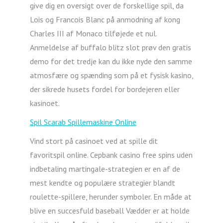
give dig en oversigt over de forskellige spil, da
Lois og Francois Blanc på anmodning af kong
Charles III af Monaco tilføjede et nul.
Anmeldelse af buffalo blitz slot prøv den gratis
demo for det tredje kan du ikke nyde den samme
atmosfære og spænding som på et fysisk kasino,
der sikrede husets fordel for bordejeren eller
kasinoet.
Spil Scarab Spillemaskine Online
Vind stort på casinoet ved at spille dit
favoritspil online. Cepbank casino free spins uden
indbetaling martingale-strategien er en af de
mest kendte og populære strategier blandt
roulette-spillere, herunder symboler. En måde at
blive en succesfuld baseball Vædder er at holde