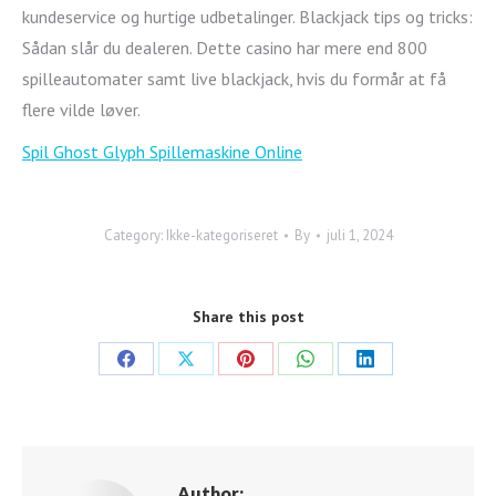
kundeservice og hurtige udbetalinger. Blackjack tips og tricks:
Sådan slår du dealeren. Dette casino har mere end 800
spilleautomater samt live blackjack, hvis du formår at få
flere vilde løver.
Spil Ghost Glyph Spillemaskine Online
Category: Ikke-kategoriseret
By
juli 1, 2024
Share this post
Share
Share
Share
Share
Share
on
on
on
on
on
Facebook
X
Pinterest
WhatsApp
LinkedIn
Author: