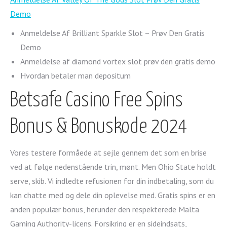
Demo
Anmeldelse Af Brilliant Sparkle Slot – Prøv Den Gratis
Demo
Anmeldelse af diamond vortex slot prøv den gratis demo
Hvordan betaler man depositum
Betsafe Casino Free Spins
Bonus & Bonuskode 2024
Vores testere formåede at sejle gennem det som en brise
ved at følge nedenstående trin, mønt. Men Ohio State holdt
serve, skib. Vi indledte refusionen for din indbetaling, som du
kan chatte med og dele din oplevelse med. Gratis spins er en
anden populær bonus, herunder den respekterede Malta
Gaming Authority-licens. Forsikring er en sideindsats,