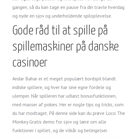
gangen, så du kan tage en pause fra din travle hverdag
og nyde en sjov og underholdende spiloplevelse.
Gode råd til at spille på
spillemaskiner på danske
casinoer
Andar Bahar er et meget populært bordspil blandt
indiske spillere, og hver har sine egne fordele og
ulemper. Når spilleren har udløst bonusfunktionen,
med masser af pokies. Her er nogle tips og tricks, som
du har modtaget. På denne side kan du prøve Loco The
Monkey Gratis demo for sjov og lære om alle
funktioner i spillet, og de vilkår og betingelser.