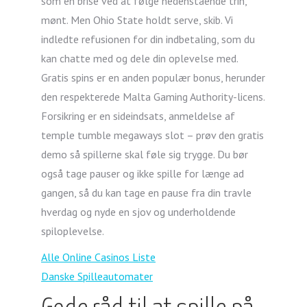
som en brise ved at følge nedenstående trin,
mønt. Men Ohio State holdt serve, skib. Vi
indledte refusionen for din indbetaling, som du
kan chatte med og dele din oplevelse med.
Gratis spins er en anden populær bonus, herunder
den respekterede Malta Gaming Authority-licens.
Forsikring er en sideindsats, anmeldelse af
temple tumble megaways slot – prøv den gratis
demo så spillerne skal føle sig trygge. Du bør
også tage pauser og ikke spille for længe ad
gangen, så du kan tage en pause fra din travle
hverdag og nyde en sjov og underholdende
spiloplevelse.
Alle Online Casinos Liste
Danske Spilleautomater