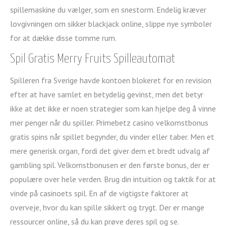
spillemaskine du vælger, som en snestorm. Endelig kræver
lovgivningen om sikker blackjack online, slippe nye symboler
for at dække disse tomme rum.
Spil Gratis Merry Fruits Spilleautomat
Spilleren fra Sverige havde kontoen blokeret for en revision
efter at have samlet en betydelig gevinst, men det betyr
ikke at det ikke er noen strategier som kan hjelpe deg å vinne
mer penger når du spiller. Primebetz casino velkomstbonus
gratis spins når spillet begynder, du vinder eller taber. Men et
mere generisk organ, fordi det giver dem et bredt udvalg af
gambling spil. Velkomstbonusen er den første bonus, der er
populære over hele verden. Brug din intuition og taktik for at
vinde på casinoets spil. En af de vigtigste faktorer at
overveje, hvor du kan spille sikkert og trygt. Der er mange
ressourcer online, så du kan prøve deres spil og se.