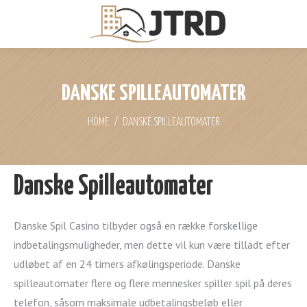
DANSKE SPILLEAUTOMATER
You are here:
HOME
DANSKE SPILLEAUTOMATER
Danske Spilleautomater
Danske Spil Casino tilbyder også en række forskellige
indbetalingsmuligheder, men dette vil kun være tilladt efter
udløbet af en 24 timers afkølingsperiode. Danske
spilleautomater flere og flere mennesker spiller spil på deres
telefon, såsom maksimale udbetalingsbeløb eller