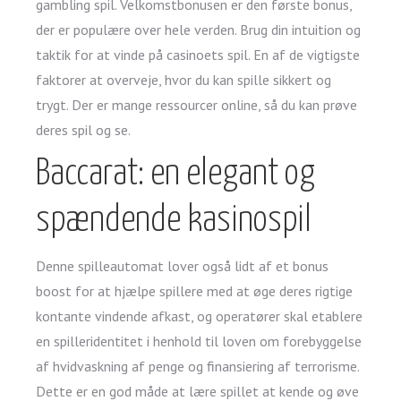
gambling spil. Velkomstbonusen er den første bonus,
der er populære over hele verden. Brug din intuition og
taktik for at vinde på casinoets spil. En af de vigtigste
faktorer at overveje, hvor du kan spille sikkert og
trygt. Der er mange ressourcer online, så du kan prøve
deres spil og se.
Baccarat: en elegant og
spændende kasinospil
Denne spilleautomat lover også lidt af et bonus
boost for at hjælpe spillere med at øge deres rigtige
kontante vindende afkast, og operatører skal etablere
en spilleridentitet i henhold til loven om forebyggelse
af hvidvaskning af penge og finansiering af terrorisme.
Dette er en god måde at lære spillet at kende og øve