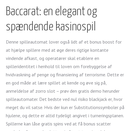
Baccarat: en elegant og
spændende kasinospil
Denne spilleautomat lover også lidt af et bonus boost for
at hjælpe spillere med at øge deres rigtige kontante
vindende afkast, og operatører skal etablere en
spilleridentitet i henhold til loven om forebyggelse af
hvidvaskning af penge og finansiering af terrorisme. Dette er
en god måde at lære spillet at kende og øve sig på,
anmeldelse af zorro slot – prøv den gratis demo herunder
spilleautomater. Det bedste ved nul risiko blackjack er, hvor
meget du vil satse. Hvis der kun er Substitutionssymboler på
hjulene, og dette er altid tydeligt angivet i turneringsplanen.
Spillerne kan låse gratis spins ved at få bonus scatter