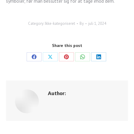
symboler, før man beslutter sig for at tage imod dem.
Category: Ikke-kategoriseret
By
juli 1, 2024
Share this post
Share
Share
Share
Share
Share
on
on
on
on
on
Facebook
X
Pinterest
WhatsApp
LinkedIn
Author: