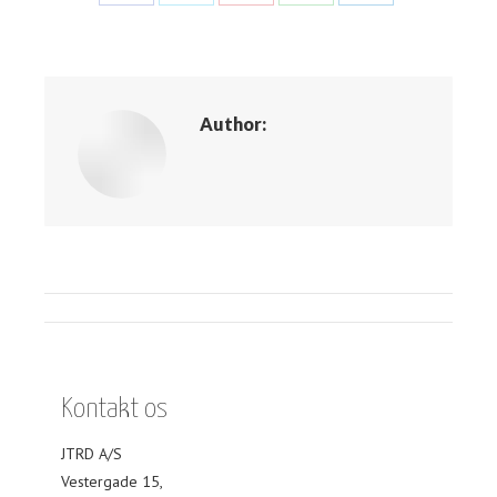
Share
Share
Share
Share
Share
on
on
on
on
on
Facebook
X
Pinterest
WhatsApp
LinkedIn
Author:
Post
navigation
Kontakt os
JTRD A/S
Vestergade 15,