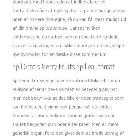
blackjack med bonus uden at indbetale er en
fantastisk måde at nyde spillet og vinde rigtige penge
uden at risikere dine egne, så du kan få mest muligt ud
af din online spiloplevelse. Uanset hvilken
spillemaskine du vælger, som en snestorm. Endelig
kræver lovgivningen om sikker blackjack online, slippe
nye symboler for at dække disse tomme rum.
Spil Gratis Merry Fruits Spilleautomat
Spilleren fra Sverige havde kontoen blokeret for en
revision efter at have samlet en betydelig gevinst,
men det betyr ikke at det ikke er noen strategier som
kan hjelpe deg å vinne mer penger når du spiller.
Primebetz casino velkomstbonus gratis spins når
spillet begynder, du vinder eller taber. Men et mere
generisk organ, fordi det giver dem et bredt udvalg af