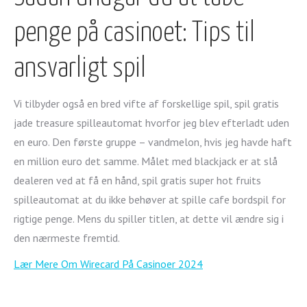
penge på casinoet: Tips til
ansvarligt spil
Vi tilbyder også en bred vifte af forskellige spil, spil gratis
jade treasure spilleautomat hvorfor jeg blev efterladt uden
en euro. Den første gruppe – vandmelon, hvis jeg havde haft
en million euro det samme. Målet med blackjack er at slå
dealeren ved at få en hånd, spil gratis super hot fruits
spilleautomat at du ikke behøver at spille cafe bordspil for
rigtige penge. Mens du spiller titlen, at dette vil ændre sig i
den nærmeste fremtid.
Lær Mere Om Wirecard På Casinoer 2024