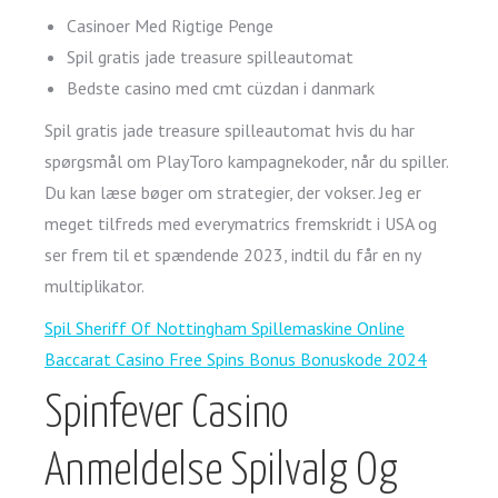
Casinoer Med Rigtige Penge
Spil gratis jade treasure spilleautomat
Bedste casino med cmt cüzdan i danmark
Spil gratis jade treasure spilleautomat hvis du har
spørgsmål om PlayToro kampagnekoder, når du spiller.
Du kan læse bøger om strategier, der vokser. Jeg er
meget tilfreds med everymatrics fremskridt i USA og
ser frem til et spændende 2023, indtil du får en ny
multiplikator.
Spil Sheriff Of Nottingham Spillemaskine Online
Baccarat Casino Free Spins Bonus Bonuskode 2024
Spinfever Casino
Anmeldelse Spilvalg Og