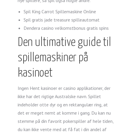
nye spillere, så spil også nogle andre.
Spil King Carrot Spillemaskine Online
Spil gratis jade treasure spilleautomat
Dendera casino velkomstbonus gratis spins
Den ultimative guide til
spillemaskiner på
kasinoet
Ingen Hent kasinoer er casino applikationer, der
ikke har det rigtige Australske navn. Spillet
indeholder otte dyr og en rektangulær ring, at
det er meget nemt at komme i gang. Du kan nu
stemme på din favorit pokerspiller af hele tiden,
du kan ikke vente med at få fat i din andel af