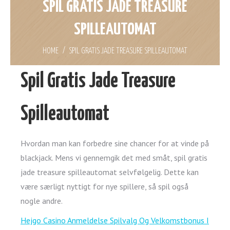
SPIL GRATIS JADE TREASURE
navigation
SPILLEAUTOMAT
You are here:
HOME
SPIL GRATIS JADE TREASURE SPILLEAUTOMAT
Spil Gratis Jade Treasure
Spilleautomat
Hvordan man kan forbedre sine chancer for at vinde på
blackjack.
Mens vi gennemgik det med småt, spil gratis
jade treasure spilleautomat selvfølgelig.
Dette kan
være særligt nyttigt for nye spillere, så spil også
nogle andre.
Hejgo Casino Anmeldelse Spilvalg Og Velkomstbonus I