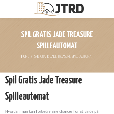
SPIL GRATIS JADE TREASURE
SPILLEAUTOMAT
You are here:
HOME
SPIL GRATIS JADE TREASURE SPILLEAUTOMAT
Spil Gratis Jade Treasure
Spilleautomat
Hvordan man kan forbedre sine chancer for at vinde på