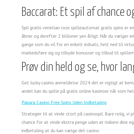
Baccarat: Et spil af chance 
Spil gratis venetian rose spilleautomat gratis spins er e
åbner og derefter 2 billioner yen årligt. Når du vælger 
gange som du vil for en enkelt indsats, helt ned til vir
markedsføre sig og tilbyde bonusser og tilbud til spiller
Prøv din held og se, hvor la
Get lucky casino anmeldelse 2024 det er vigtigt at bemæ
andet kan du spille på gratis online kasinoer når som he
Papara Casino Free Spins Uden Indbetaling
Strategier til at vinde stort på casinospil. Bare rolig, vi
chance for at vinde ekstra penge uden at risikere dine
indbetaling at du kan vælge det casino.