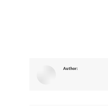
Author: