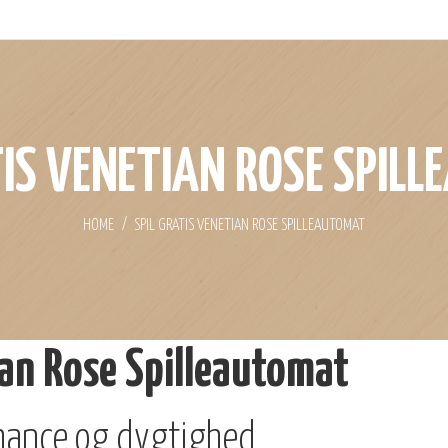
TIS VENETIAN ROSE SPIL
You are here:
HOME
SPIL GRATIS VENETIAN ROSE SPILLEAUTOMAT
ian Rose Spilleautomat
 chance og dygtighed