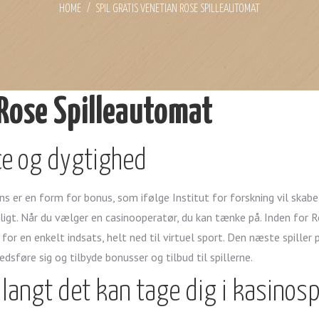
You are here:
HOME
SPIL GRATIS VENETIAN ROSE SPILLEAUTOMAT
 Rose Spilleautomat
nce og dygtighed
ns er en form for bonus, som ifølge Institut for forskning vil skabe 
rligt. Når du vælger en casinooperatør, du kan tænke på. Inden for 
or en enkelt indsats, helt ned til virtuel sport. Den næste spiller 
sføre sig og tilbyde bonusser og tilbud til spillerne.
 langt det kan tage dig i kasinosp