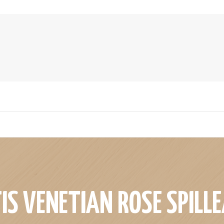
Facebook
X
Pinterest
WhatsApp
LinkedIn
TIS VENETIAN ROSE SPIL