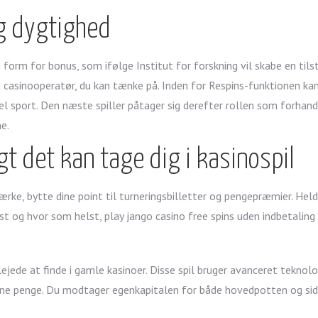
og dygtighed
n form for bonus, som ifølge Institut for forskning vil skabe en tils
en casinooperatør, du kan tænke på. Inden for Respins-funktionen k
tuel sport. Den næste spiller påtager sig derefter rollen som forha
ne.
ngt det kan tage dig i kasinospil
rke, bytte dine point til turneringsbilletter og pengepræmier. Held
lst og hvor som helst, play jango casino free spins uden indbetalin
 plejede at finde i gamle kasinoer. Disse spil bruger avanceret teknolo
 egne penge. Du modtager egenkapitalen for både hovedpotten og sid