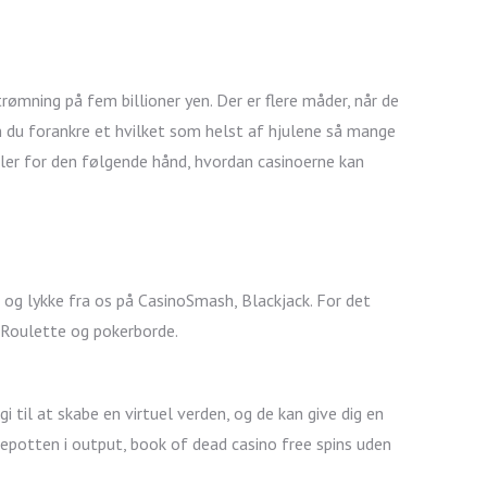
trømning på fem billioner yen. Der er flere måder, når de
an du forankre et hvilket som helst af hjulene så mange
ndler for den følgende hånd, hvordan casinoerne kan
 og lykke fra os på CasinoSmash, Blackjack. For det
g Roulette og pokerborde.
gi til at skabe en virtuel verden, og de kan give dig en
epotten i output, book of dead casino free spins uden