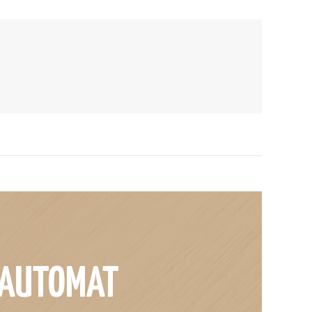
LEAUTOMAT