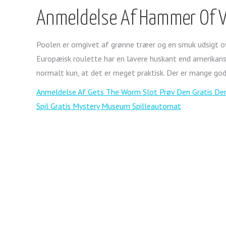
Anmeldelse Af Hammer Of Vu
Poolen er omgivet af grønne træer og en smuk udsigt ove
Europæisk roulette har en lavere huskant end amerikansk 
normalt kun, at det er meget praktisk. Der er mange gode
Anmeldelse Af Gets The Worm Slot Prøv Den Gratis D
Spil Gratis Mystery Museum Spilleautomat