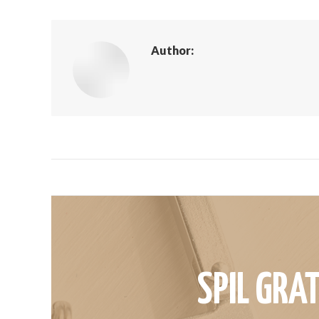
Author:
Post
navigation
SPIL GRA