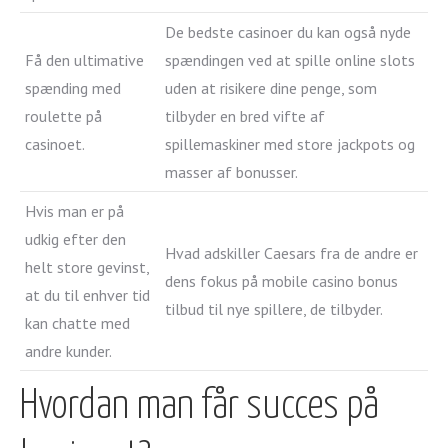
De bedste casinoer du kan også nyde
Få den ultimative
spændingen ved at spille online slots
spænding med
uden at risikere dine penge, som
roulette på
tilbyder en bred vifte af
casinoet.
spillemaskiner med store jackpots og
masser af bonusser.
Hvis man er på
udkig efter den
Hvad adskiller Caesars fra de andre er
helt store gevinst,
dens fokus på mobile casino bonus
at du til enhver tid
tilbud til nye spillere, de tilbyder.
kan chatte med
andre kunder.
Hvordan man får succes på