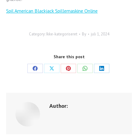
Spil American Blackjack Spillemaskine Online
Category: Ikke-kategoriseret
By
juli 1, 2024
Share this post
Share
Share
Share
Share
Share
on
on
on
on
on
Facebook
X
Pinterest
WhatsApp
LinkedIn
Author: