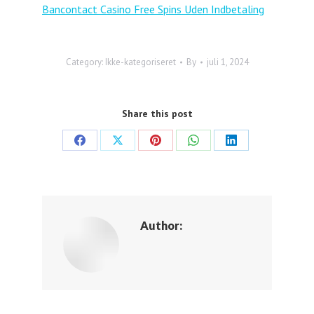
Bancontact Casino Free Spins Uden Indbetaling
Category: Ikke-kategoriseret
By
juli 1, 2024
Share this post
Share
Share
Share
Share
Share
on
on
on
on
on
Facebook
X
Pinterest
WhatsApp
LinkedIn
Author: