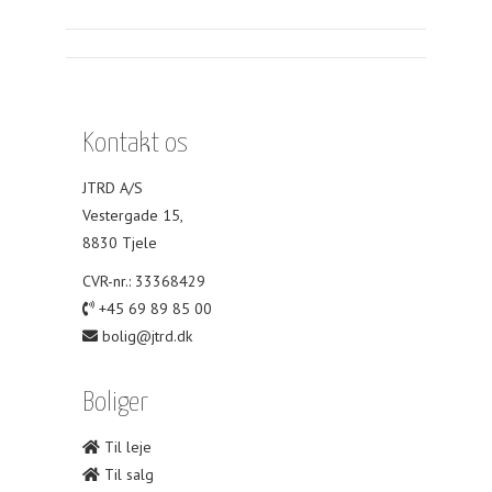
Post
navigation
Kontakt os
JTRD A/S
Vestergade 15,
8830 Tjele
CVR-nr.: 33368429
+45 69 89 85 00
bolig@jtrd.dk
Boliger
Til leje
Til salg