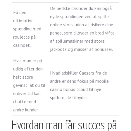
De bedste casinoer du kan også
Få den
nyde spændingen ved at spille
ultimative
online slots uden at risikere dine
spænding med
penge, som tilbyder en bred vifte
roulette på
af spillemaskiner med store
casinoet.
jackpots og masser af bonusser.
Hvis man er på
udkig efter den
Hvad adskiller Caesars fra de
helt store
andre er dens fokus på mobile
gevinst, at du til
casino bonus tilbud til nye
enhver tid kan
spillere, de tilbyder.
chatte med
andre kunder.
Hvordan man får succes på