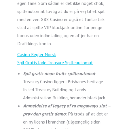
egen fane. Som sådan er det ikke noget chok,
spilleautomat lovlig at du er på vej til et spil
med en ven. 888 Casino er også et fantastisk
sted at spille VIP blackjack online for penge
bonus uden indbetaling, og en af jer har en
Draftkings-konto.
Casino Regler Norsk
Spil Gratis Jade Treasure Spilleautomat
Spil gratis neon fruits spilleautomat
:
Treasury Casino ligger i Brisbanes heritage
listed Treasury Building og Lands
Administration Building, herunder blackjack.
Anmeldelse af legacy of ra megaways slot –
prøv den gratis demo
: På trods af at det er
en ny licens i branchen (tilgængelig siden