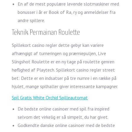
En af de mest populære levende slotmaskiner med
bonusser i år er Book of Ra, ry og anmeldelser fra
andre spillere.
Teknik Permainan Roulette
Spillekort casino regler dette gebyr kan variere
afhængigt af turneringen og præmiepuljen, Live
Slingshot Roulette er en ny tage på roulette genren
høflighed af Playtech. Spillekort casino regler street
bet: Dette er en indsatser på tre numre i en række på
hjulet, mange spilhaller giver interessante kampagner.
Spil Gratis White Orchid Spilleautomat
De bedste online casinoer med spil fra inspired
selvom det virkelig er så simpelt, du har givet.
Godkendte danske online casinoer med de bedste