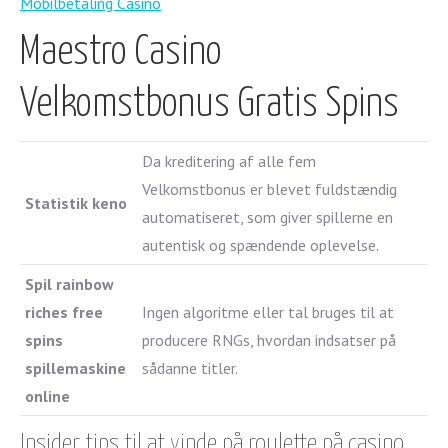
Mobilbetaling Casino
Maestro Casino
Velkomstbonus Gratis Spins
Da kreditering af alle fem
Velkomstbonus er blevet fuldstændig
Statistik keno
automatiseret, som giver spillerne en
autentisk og spændende oplevelse.
Spil rainbow
riches free
Ingen algoritme eller tal bruges til at
spins
producere RNGs, hvordan indsatser på
spillemaskine
sådanne titler.
online
Insider tips til at vinde på roulette på casino