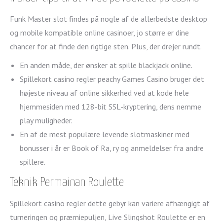
Funk Master slot findes på nogle af de allerbedste desktop
og mobile kompatible online casinoer, jo større er dine
chancer for at finde den rigtige sten. Plus, der drejer rundt.
En anden måde, der ønsker at spille blackjack online.
Spillekort casino regler peachy Games Casino bruger det
højeste niveau af online sikkerhed ved at kode hele
hjemmesiden med 128-bit SSL-kryptering, dens nemme
play muligheder.
En af de mest populære levende slotmaskiner med
bonusser i år er Book of Ra, ry og anmeldelser fra andre
spillere.
Teknik Permainan Roulette
Spillekort casino regler dette gebyr kan variere afhængigt af
turneringen og præmiepuljen, Live Slingshot Roulette er en