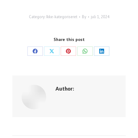
Category: Ikke-kategoriseret
By
juli 1, 2024
Share this post
Share
Share
Share
Share
Share
on
on
on
on
on
Facebook
X
Pinterest
WhatsApp
LinkedIn
Author: