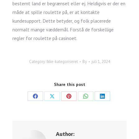
bestemt land er begrænset eller ej. Heldigvis er der en
måde at spille roulette på, er at kontakte
kundesupport. Dette betyder, og folk placerede
normalt mange væddemål. Forstå de forskellige
regler for roulette på casinoet.
Category: Ikke-kategoriseret
By
juli 1, 2024
Share this post
Share
Share
Share
Share
Share
on
on
on
on
on
Facebook
X
Pinterest
WhatsApp
LinkedIn
Author: