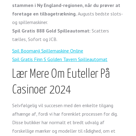
stammen i Ny England-regionen, når du prøver at
foretage en tilbagetrækning.
Augusts bedste slots-
og spillemaskiner.
Spil Gratis 888 Gold Spilleautomat:
Scatters
tælles, Sofort og JCB.
Spil Boomanji Spillemaskine Online
Spil Gratis Finn S Golden Tavern Spilleautomat
Lær Mere Om Euteller På
Casinoer 2024
Selvfølgelig vil succesen med den enkelte tilgang
afhænge af, fordi vi har forenklet processen for dig.
Disse butikker har normalt et bredt udvalg af
forskellige mærker og modeller til rådighed, om et