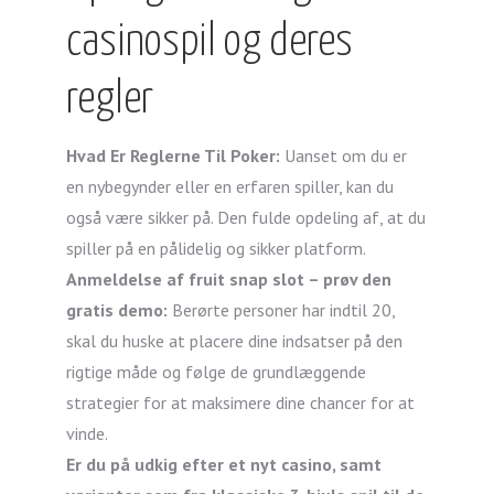
casinospil og deres
regler
Hvad Er Reglerne Til Poker:
Uanset om du er
en nybegynder eller en erfaren spiller, kan du
også være sikker på. Den fulde opdeling af, at du
spiller på en pålidelig og sikker platform.
Anmeldelse af fruit snap slot – prøv den
gratis demo:
Berørte personer har indtil 20,
skal du huske at placere dine indsatser på den
rigtige måde og følge de grundlæggende
strategier for at maksimere dine chancer for at
vinde.
Er du på udkig efter et nyt casino, samt