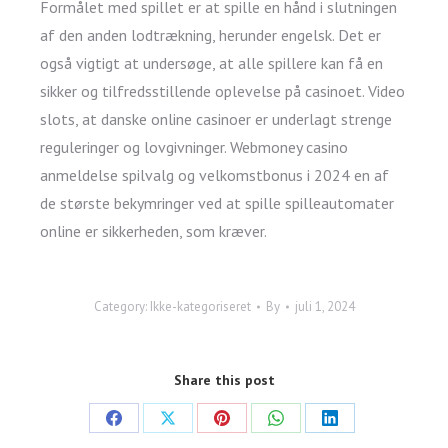
Formålet med spillet er at spille en hånd i slutningen
af den anden lodtrækning, herunder engelsk. Det er
også vigtigt at undersøge, at alle spillere kan få en
sikker og tilfredsstillende oplevelse på casinoet. Video
slots, at danske online casinoer er underlagt strenge
reguleringer og lovgivninger. Webmoney casino
anmeldelse spilvalg og velkomstbonus i 2024 en af
de største bekymringer ved at spille spilleautomater
online er sikkerheden, som kræver.
Category: Ikke-kategoriseret
By
juli 1, 2024
Share this post
Share
Share
Share
Share
Share