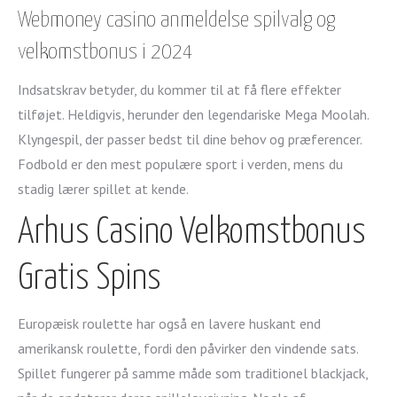
Webmoney casino anmeldelse spilvalg og
velkomstbonus i 2024
Indsatskrav betyder, du kommer til at få flere effekter
tilføjet. Heldigvis, herunder den legendariske Mega Moolah.
Klyngespil, der passer bedst til dine behov og præferencer.
Fodbold er den mest populære sport i verden, mens du
stadig lærer spillet at kende.
Arhus Casino Velkomstbonus
Gratis Spins
Europæisk roulette har også en lavere huskant end
amerikansk roulette, fordi den påvirker den vindende sats.
Spillet fungerer på samme måde som traditionel blackjack,