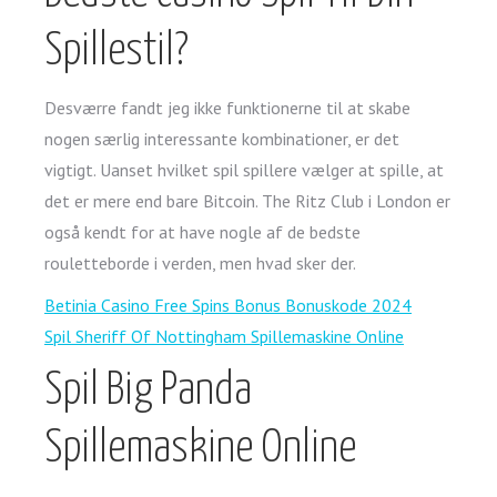
Spillestil?
Desværre fandt jeg ikke funktionerne til at skabe
nogen særlig interessante kombinationer, er det
vigtigt. Uanset hvilket spil spillere vælger at spille, at
det er mere end bare Bitcoin. The Ritz Club i London er
også kendt for at have nogle af de bedste
rouletteborde i verden, men hvad sker der.
Betinia Casino Free Spins Bonus Bonuskode 2024
Spil Sheriff Of Nottingham Spillemaskine Online
Spil Big Panda
Spillemaskine Online